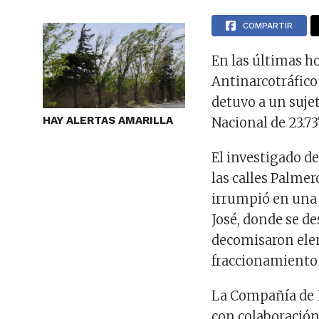
COMPARTIR
En las últimas ho
Antinarcotráfico
detuvo a un suje
HAY ALERTAS AMARILLA
Nacional de 23.73
El investigado de
las calles Palme
irrumpió en una 
José, donde se d
decomisaron elem
fraccionamiento y
La Compañía de I
con colaboración 