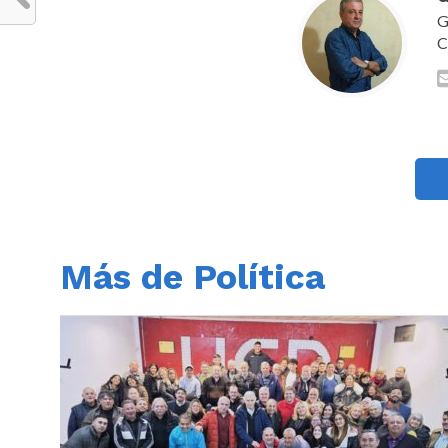
G
C
Más de Política