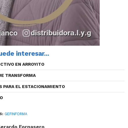
ede interesar...
CTIVO EN ARROYITO
QUE TRANSFORMA
S PARA EL ESTACIONAMIENTO
CO
S:
GEFINFORMA
erardo Fornasero