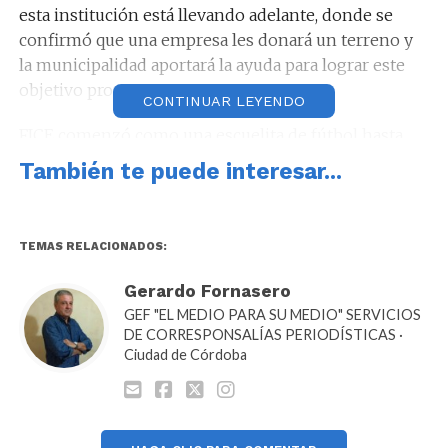
esta institución está llevando adelante, donde se
confirmó que una empresa les donará un terreno y
la municipalidad aportará la ayuda para lograr este
objetivo propuesto.
CONTINUAR LEYENDO
FICE comenzó como una escuelita de fútbol hasta
formarse como club, convirtiéndose en un
También te puede interesar...
importante semillero de deportistas, ya que muchos
jugadores ya se encuentran participando en clubes
de Córdoba o Buenos Aires.
TEMAS RELACIONADOS:
Gerardo Fornasero
GEF "EL MEDIO PARA SU MEDIO" SERVICIOS
DE CORRESPONSALÍAS PERIODÍSTICAS ·
Ciudad de Córdoba
Por otra parte el intendente Farías se reunió con el
Comisario Mayor Jorge Funes, Director de la