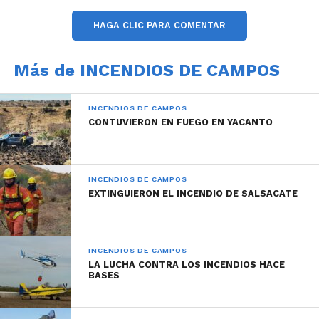
adelante recorridas por las zonas perjudicadas, a los
fines de incluir a todos los titulares de
HAGA CLIC PARA COMENTAR
emprendimientos productivos que sufrieron
pérdidas.
Más de INCENDIOS DE CAMPOS
Todo esto también se da en el marco de la decisión
del Ejecutivo de declarar como Zona de Desastre
INCENDIOS DE CAMPOS
Agropecuario las áreas afectadas por las llamas.
CONTUVIERON EN FUEGO EN YACANTO
INCENDIOS DE CAMPOS
EXTINGUIERON EL INCENDIO DE SALSACATE
INCENDIOS DE CAMPOS
LA LUCHA CONTRA LOS INCENDIOS HACE
BASES