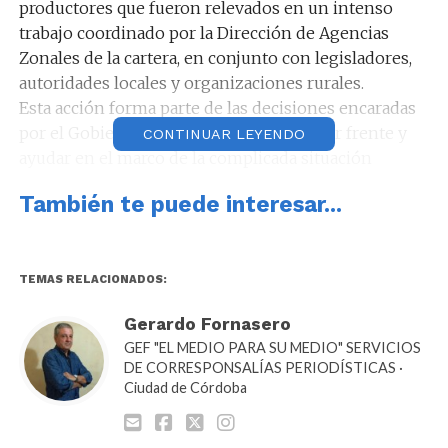
productores que fueron relevados en un intenso
trabajo coordinado por la Dirección de Agencias
Zonales de la cartera, en conjunto con legisladores,
autoridades locales y organizaciones rurales.
Esta acción forma parte de las decisiones encaradas
por el Gobierno de la Provincia para hacer frente y
CONTINUAR LEYENDO
ayudar en el marco de la complicada situación
generada por el fuego. Cabe recordar que el
También te puede interesar...
gobernador Schiaretti instruyó la puesta en
funcionamiento de un equipo interministerial para
esta tarea.
A esta primera entrega, próximamente se sumará
TEMAS RELACIONADOS:
una distribución similar en la zona de Copacabana
Gerardo Fornasero
para un grupo de productores que en este momento
GEF "EL MEDIO PARA SU MEDIO" SERVICIOS
se están relevando. Luego la entrega continuará con
DE CORRESPONSALÍAS PERIODÍSTICAS ·
productores afectados del departamento Punilla.
Ciudad de Córdoba
Mientras se realizan las entregas, los funcionarios y
técnicos de la cartera productiva siguen llevando