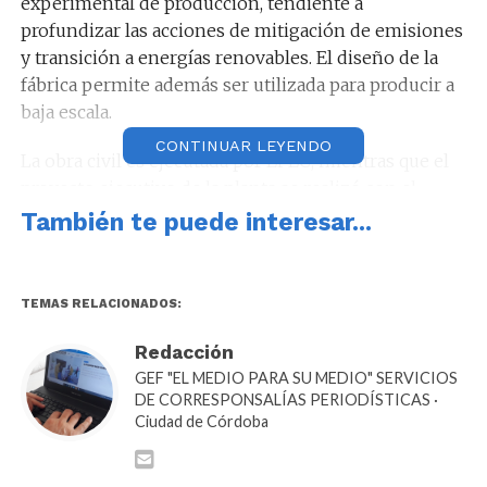
experimental de producción, tendiente a
profundizar las acciones de mitigación de emisiones
y transición a energías renovables. El diseño de la
fábrica permite además ser utilizada para producir a
baja escala.
CONTINUAR LEYENDO
La obra civil es ejecutada por EPEC, mientras que el
proyecto ejecutivo de la planta se realizó con el
acompañamiento de la Universidad Nacional de Villa
También te puede interesar...
María (UNVM) como entidad auditora de la Secretaría
de Energía de Nación, equipos técnicos del
Ministerio de Servicios Públicos, Ministerio de
TEMAS RELACIONADOS:
Agricultura y Ganadería y EPEC.
Redacción
Se espera que la operación integral y el diseño de los
GEF "EL MEDIO PARA SU MEDIO" SERVICIOS
procedimientos para la obtención del producto esté
DE CORRESPONSALÍAS PERIODÍSTICAS ·
Ciudad de Córdoba
a cargo de la Empresa Provincial de Energía Eléctrica
y de los Ministerios de Servicios Públicos y de
Agricultura y Ganadería, con el objetivo de adquirir