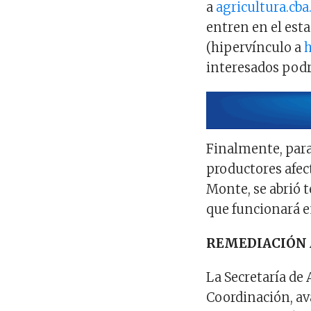
a
agricultura.cba
entren en el esta
(hipervínculo a
h
interesados podr
Finalmente, para
productores afec
Monte, se abrió 
que funcionará e
REMEDIACIÓN
La Secretaría de
Coordinación, av