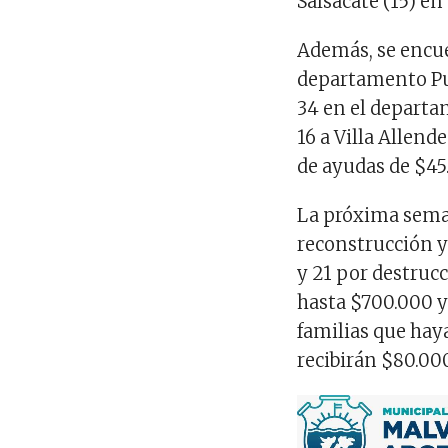
Salsacate (15) e
Además, se encue
departamento Pun
34 en el departa
16 a Villa Allend
de ayudas de $45.
La próxima seman
reconstrucción y
y 21 por destrucc
hasta $700.000 y
familias que haya
recibirán $80.00