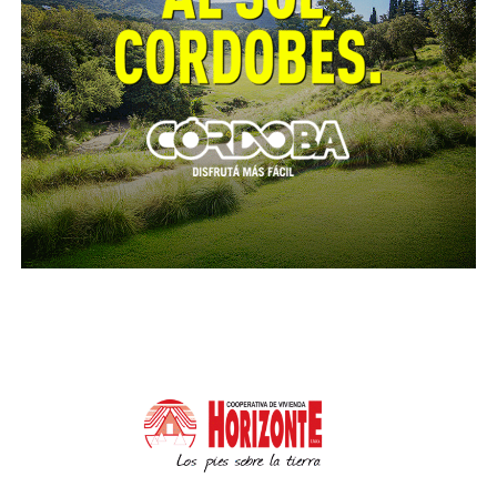
para recuperar el ambiente. Hay que garantizar la
comida y el agua de los animales cerca de las casas.
La fauna silvestre está resguardada en el remanente
de bosque entre las zonas afectadas, la mismas podrá
aparecer en búsqueda de comida o refugio, en
algunas ocasiones herida. Bajo estas circunstancias
la recomendación es no capturarlas, ni alimentarlas y
dar aviso de forma inmediata a la Dirección de
Policía Ambiental y /o a la Secretaría de Ambiente.
EQUIPO INTERSECTORIAL
De la charla virtual participaron Conicet Córdoba –
Instituto IDEA; la Comisión Nacional de Actividades
Espaciales (CONAE); el Instituto Nacional de
Tecnología Agropecuaria (INTA); Parques
Nacionales- Región Centro; Facultad de Ciencias
Agropecuarias y Facultad de Ciencias Exactas, Físicas
Naturales de la UNC; Centro de Zoología Aplicada y
Centro de Ecología y Recursos Naturales Renovables