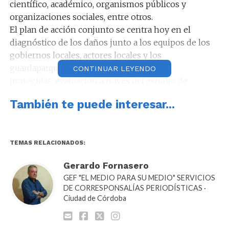
científico, académico, organismos públicos y
organizaciones sociales, entre otros.
El plan de acción conjunto se centra hoy en el
diagnóstico de los daños junto a los equipos de los
gobiernos locales, actores locales y los
guardaparques de áreas naturales
CONTINUAR LEYENDO
protegidas; evaluación a través del estudio de
imágenes satélites del estado de las zonas
También te puede interesar...
incendiadas y el rescate y derivación de fauna en
conjunto con los centros de rescate y la Dirección de
Policía Ambiental como así también la provisión de
alimento a los centros de rescate y monitoreo de
TEMAS RELACIONADOS:
disponibilidad de espacio.
Gerardo Fornasero
GEF "EL MEDIO PARA SU MEDIO" SERVICIOS
DE CORRESPONSALÍAS PERIODÍSTICAS ·
Ciudad de Córdoba