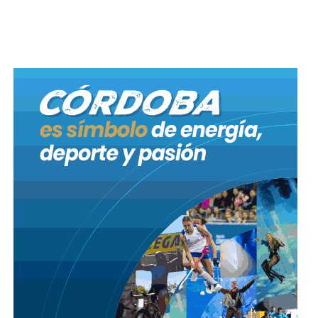
(CERNAR); Universidad Nacional de Río Cuarto
(UNRC); Universidad Provincial de Córdoba (UPC);
Asociación Ornitológica Aves Argentinas; Foro
Ambiental Córdoba; Movimiento Campesino;
Fundación Ambiente Cultura y Desarrollo (ACUDE);
ONG Natura International y Fundación Conydes
(Conservación y Desarrollo).
Además participaron la Asociación para la
Conservación y el Estudio de la Naturaleza (ACEN);
Asociación Guardambientes y Viveristas de la Cuenca
Punilla Norte; Red de Restauración Ecológica
Argentina; ONG Ecosistemas Argentinos y
legisladores e intendentes de las zonas afectadas. En
representación de la Provincia estuvieron los
ministerios de Gobierno; Agricultura y Ganadería;
Ciencia y Tecnología; Ceprocor; Secretaría de
Gestión de Riesgo Climático y Catástrofe; Secretaría
de Recursos Hídricos; Dirección de Policía