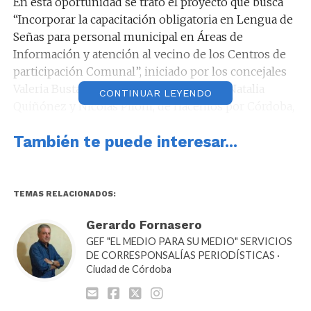
En esta oportunidad se trató el proyecto que busca
“Incorporar la capacitación obligatoria en Lengua de
Señas para personal municipal en Áreas de
Información y atención al vecino de los Centros de
participación Comunal”, iniciado por los concejales
Valeria Bustamante, María Eva Ontivero, Natalia
CONTINUAR LEYENDO
Quiñónez y Nicolás Piloni, de Hacemos por Córdoba,
el cual fue aprobado en despacho conjunto con las
También te puede interesar...
dos Comisiones.
TEMAS RELACIONADOS:
Este proyecto busca, en concordancia con la
Gerardo Fornasero
legislación vigente y las normas de Derecho
GEF "EL MEDIO PARA SU MEDIO" SERVICIOS
lnternacional -que se suscriben en el marco de la
DE CORRESPONSALÍAS PERIODÍSTICAS ·
Convención sobre los Derechos de las Personas con
Ciudad de Córdoba
Discapacidad- proveer una nueva herramienta
lingüística al personal de la Municipalidad de