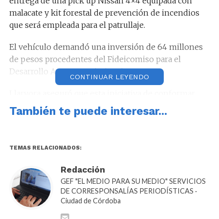
entrega de una pick up Nissan 4×4 equipada con
malacate y kit forestal de prevención de incendios
que será empleada para el patrullaje.
El vehículo demandó una inversión de 64 millones
de pesos procedentes del Fideicomiso para el
Desarrollo Agropecuario (FDA).
CONTINUAR LEYENDO
Llaryora aseguró que esta iniciativa de conformar
patrullas rurales está siendo analizada por otras
También te puede interesar...
provincias, al tiempo que agradeció el rol de la fuerza
policial y destacó que “la policía rural cuida la
seguridad, pero también la policía rural tiene un
TEMAS RELACIONADOS:
carisma especial. Es una fuerza amiga de los
productores y enemiga de los delincuentes”.
Redacción
GEF "EL MEDIO PARA SU MEDIO" SERVICIOS
DE CORRESPONSALÍAS PERIODÍSTICAS ·
Ciudad de Córdoba