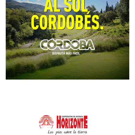
no hay clubes, si no hay infraestructura, los chicos
no pueden estar en el deporte. Y esto pasa mucho en
el interior. Por eso les quiero decir que vamos a hacer
un polideportivo también aquí para que los chicos
tengan la posibilidad de tener un hermoso poli” dijo
el gobernador.
Seguidamente, el mandatario comprometió el envío
de 200 millones para pavimentación, y adelantó que
llegará una nueva ambulancia para la localidad.
A su vez, los bomberos voluntarios recibirán aportes
provinciales por 30 millones, y diversas instituciones
locales 3 millones cada una.
Durante el acto, además, cuatro vecinos recibieron
créditos del Banco de la Gente y cuatro familias las
escrituras definitivas de sus inmuebles.