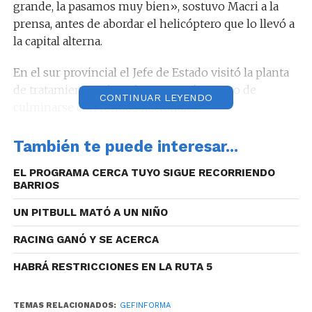
grande, la pasamos muy bien», sostuvo Macri a la
prensa, antes de abordar el helicóptero que lo llevó a
la capital alterna.
En el sur provincial el Jefe de Estado visitó la planta
de tratamientos cloacales que está a punto de
CONTINUAR LEYENDO
culminarse con fondos nacionales.
También te puede interesar...
EL PROGRAMA CERCA TUYO SIGUE RECORRIENDO
En Río Cuarto el Mauricio Macri sostuvo «Córdoba
BARRIOS
es el motor de este país, he venido ya 20 veces como
Presidente. Nunca antes un Presidente vino tantas
UN PITBULL MATÓ A UN NIÑO
veces en su mandato a visitar esta provincia».
RACING GANÓ Y SE ACERCA
HABRÁ RESTRICCIONES EN LA RUTA 5
Finalizada la visita a Río Cuarto, Macri continuó la
TEMAS RELACIONADOS:
GEFINFORMA