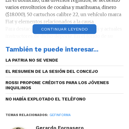
varios envoltorios de cocaína y marihuana, dinero
($18.000), 50 cartuchos calibre 22, un vehículo marca
Fiat y elementos relacionados a la causa.
Para destacar, la pareja eran ex boxeadores y actuales
CONTINUAR LEYENDO
instructores de dicho deporte. En el fondo de su
vivienda tenían un gimnasio con ring incluido y al
También te puede interesar...
momento del allanamiento se encontraban alumnos
ejercitando.
LA PATRIA NO SE VENDE
Por último, los aprehendidos vendían sus
EL RESUMEN DE LA SESIÓN DEL CONCEJO
estupefacientes a consumidores de Santa Rosa de
Río Primero y de localidades aledañas.
ROSSI PROPONE CRÉDITOS PARA LOS JÓVENES
Intervino la Fiscalía de Lucha contra el Narcotráfico
INQUILINOS
de segundo turno a cargo de la Fiscal Dra. María
NO HABÍA EXPLOTADO EL TELÉFONO
Eugenia Jauregui, quien dispuso el traslado de los
aprehendidos a sede judicial por infracción a la Ley
Nacional de Estupefacientes.
TEMAS RELACIONADOS:
GEFINFORMA
Gerardo Fornasero