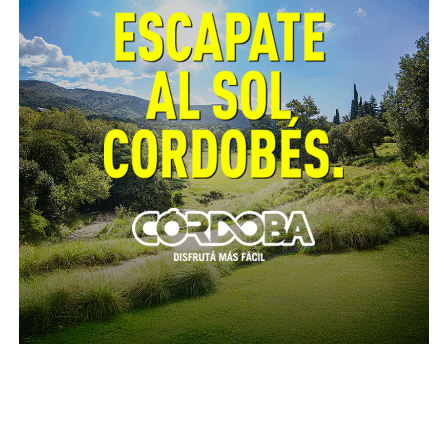
departamento Río Cuarto.
Además informó que 201 de los casos positivos
están vinculados a contactos estrechos de contagios
confirmados anteriormente y 373 se encuentran en
investigación
.
Los casos del interior provincial están distribuidos
de la siguiente manera por departamentos:
Calamuchita:
Embalse 1.
Colón:
Colonia Caroya 1; La Calera 3;
Malvinas Argentinas 1; Villa Allende 2;
sin datos de localidad 1.
General Roca:
Huinca Renancó 1.
General San Martín:
Villa María 17;
Villa Nueva 1.