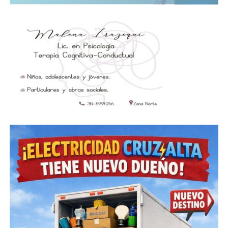
Hasta la fecha en los controles de acceso provincial,
se efectuó un total de 48.300 test serológicos.
PUEBLOS Y CIUDADES CON CONTAGIADOS
En cuanto a los datos del lugar de residencia de los
casos positivos en la provincia, hoy no se sumaron
nuevas localidades a la lista de municipios y
comunas que al menos han tenido un caso de
coronavirus, por lo cual el número sigue siendo de
194, un 45,43% del total que hay en la provincia.
La lista de lugares con contagios lo encabeza
Córdoba capital con 5599 contagios, un 44,63% de los
infectados, en tanto 6920 pertenecen al interior de
la provincia, un 55,15% y 28 no residen en el
territorio provincial, un 0,22%.