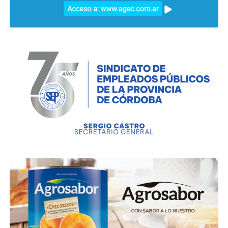
En las camas críticas para adultos Covid-19 se
encuentran internadas 388 personas, lo que
representa un 29,2 % del total de camas de los
sectores público y privado de la provincia Córdoba.
SITUACIÓN NACIONAL
Hoy en el país se registró otro nuevo récord de
contagios en un día con 12259 casos positivos de
Covid-19 y ahora el total de infectados en todo el
país es de 512293. El número total de contagios a
nivel nacional es aproximadamente un 1,28% de la
población total del país. Por otra parte hoy se
produjeron 254 fallecimientos, lo que hace un total
de 10658 víctimas fatales en el territorio nacional. La
cantidad de fallecidos hasta el momento en Córdoba