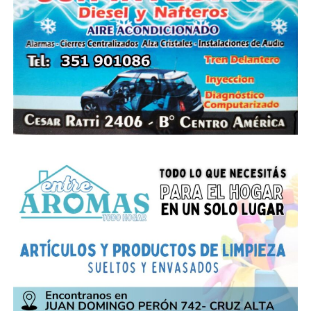
búsqueda activa de casos sospechosos de Covid-19,
continúan los Operativos del Programa Identificar.
Hoy se llevaron a cabo en las localidades de Marcos
Juárez (Marcos Juárez), Villa Dolores (San Javier), Oliva
(Tercero Arriba), Pampayasta (Tercero Arriba),
Oncativo (Río Segundo), Colazo (Río Segundo), Río
Cuarto (Río Cuarto), Cosquín (Punilla), y en diversas
instituciones y controles de accesos a la Provincia.
Durante esta estrategia sanitaria se realizaron en
total 2.647 estudios, de los cuales 286 corresponden
a toma de muestra con hisopados (PCR) a quienes
tuvieron contacto estrecho con casos positivos o
presentaban síntomas y 2.361 a test serológicos en el
marco de muestreos poblacionales en esas zonas y
de controles a quienes ingresan al territorio
provincial. Las muestras de los hisopados están
siendo procesadas por el Laboratorio Central de la
Provincia.