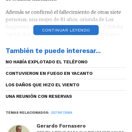
Además se confirmó el fallecimiento de otras siete
personas, una mujer de 81 años, oriunda de Los
Surgentes; dos mujeres de 83 y 90 años, de Córdoba
CONTINUAR LEYENDO
capital; dos hombres de 74 y 75 años, domiciliados
en Córdoba capital, y dos hombres de 70 y 71 años,
de Bulnes. Todas las personas se encontraban
También te puede interesar...
internadas y presentaban antecedentes de
NO HABÍA EXPLOTADO EL TELÉFONO
patologías previas.
CONTUVIERON EN FUEGO EN YACANTO
De esta manera el total de fallecidos en la provincia
son 175, un 1,39% de los infectados.
LOS DAÑOS QUE HIZO EL VIENTO
UNA REUNIÓN CON RESERVAS
TEMAS RELACIONADOS:
GEFINFORMA
En Córdoba el promedio de casos, desde el primer
positivo es de 65,35 contagios diarios.
Gerardo Fornasero