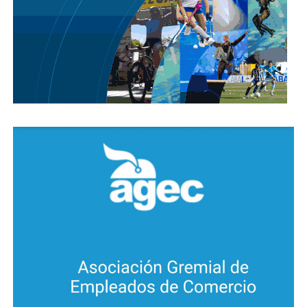
San Justo:
Alicia 1; Las Varillas 5.
Santa María:
Alta Gracia 16; Bouwer 2;
Despeñaderos 1; Los Cedros 1;
Malagueño 2.
Tercero Arriba:
Dalmacio Vélez
Sarsfield 4; Hernando 6; Río Tercero 5.
Totoral:
Villa del Totoral 3.
Unión:
Alto Alegre 2; Bell Ville 1.
ESTADO DE LOS PACIENTES
La cartera sanitaria también informó que al día de la
fecha, están internadas 1028 personas en camas de
unidades críticas para adultos (Covid-19/no Covid-19),
lo que representa un 42,1 % del total de camas de los
sectores público y privado de la provincia Córdoba.