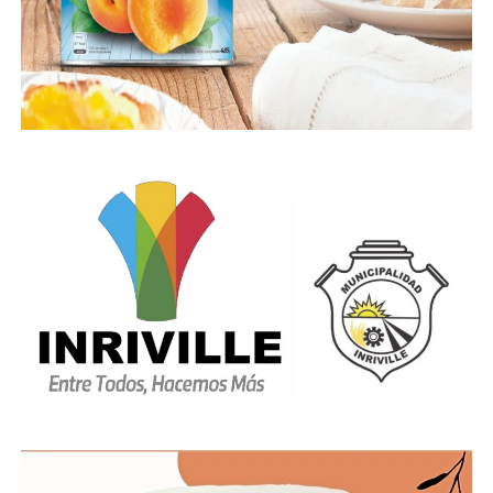
(175), representan un 1,64% del total del país, en
tanto los casos de contagiados en la provincia
(12259) es el 2,39% del total de Argentina.
Con estas cifras de contagiados, la provincia de
Córdoba continua siendo el cuarto distrito con más
casos positivos de Covid-19, detrás de Buenos Aires,
que es el lugar con más contagios ya que tiene
310254 casos, con 6266 registrados hoy, Ciudad de
Buenos Aires 106573 (1264) y Provincia de Santa Fe
con 14071 casos, de los cuales 1089 se registraron
hoy.