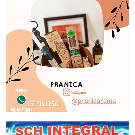
Evolución de la cantidad de casos positivos en el país. Fuente: Infobae.
TESTEOS
El Ministerio de Salud de Córdoba informó que
desde el inicio de la pandemia hasta la fecha, en la
provincia se realizaron testeos con PCR (hisopados) a
214.829 personas. Esto resulta en una tasa de 57.128
personas estudiadas con PCR por cada 1 millón de
habitantes. Hoy se efectuaron 4.950 estudios, de los
cuales 2.589 son PCR y 2.361 test serológicos.
Con el objetivo de desarrollar estrategias de