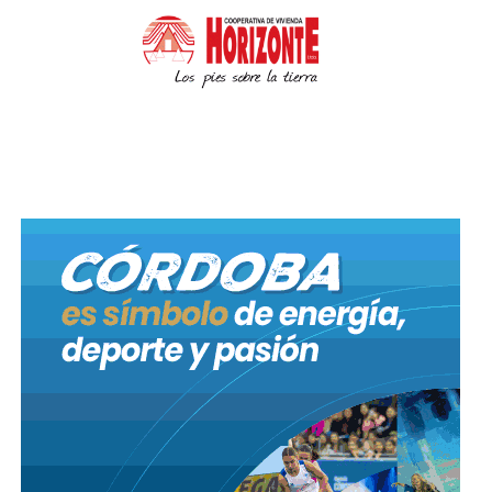
Juárez Celman:
Carnerillo 4; General
Deheza 5.
Marcos Juárez:
Corral de Bustos 1; Cruz
Alta 1.
Presidente R.
Sáenz Peña:
Laboulaye
1.
Punilla:
Bialet Massé 1.
Río Cuarto:
Adelia María 1; Bulnes 1;
Coronel Baigorria 2; Coronel Moldes 5;
Las Acequias 13; Las Higueras 3; Río
Cuarto 165; Sampacho 2; San Basilio 4.
Río Primero:
Villa Santa Rosa 1.
Río Segundo:
Laguna Larga 1; Oncativo
1; Pilar 3; Río Segundo 2; Villa del Rosario
4.