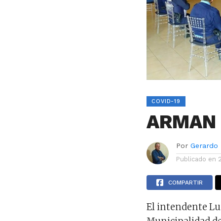
COVID-19
ARMAN 
Por
Gerardo
Publicado en
COMPARTIR
El intendente Lui