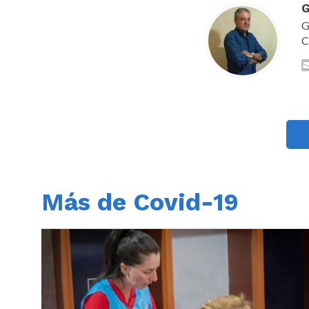
G
G
C
Más de Covid-19