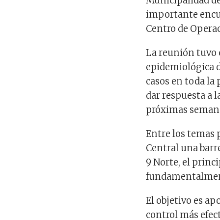
Municipalidad de
importante encue
Centro de Operac
La reunión tuvo 
epidemiológica de
casos en toda la 
dar respuesta a 
próximas seman
Entre los temas 
Central una barre
9 Norte, el princi
fundamentalment
El objetivo es a
control más efec