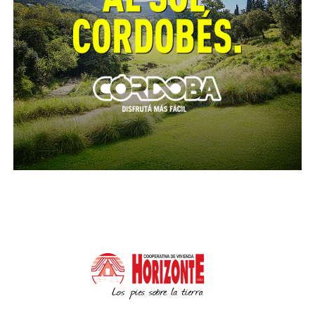
contar con gas fue lo que determinó este
emprendimiento, una estación combinada de
combustible líquido y GNC«.
EN DETALLE
GNC Armar SRL logró la conexión a tras la ejecución
del gasoducto «Sistema anillo de Córdoba y Gran
Córdoba», obra que demandó una inversión de USD
52.299.195 para construir 52,14 kilómetros de
gasoductos de refuerzo, instalar fibra óptica y
habilitar una planta reductora de presión. Esto
permitió beneficiar a 83 empresas, seis parques
industriales, 432 barrios y 300.000 habitantes de las
localidades de Córdoba Capital, La Calera, Saldán, Villa
Allende, Mendiolaza, Malagueño y Malvinas
Argentinas.
La obra en la empresa consistió en la colocación de
70 metros de cañería de acero de Ø2″ en el exterior
de la estación. Además, se ejecutó una obra interna