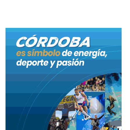
que contó con una red de distribución, compuesta
por 60 metros de cañería de acero de Ø2″, sistema de
compresión y sistema de expendio. Para estas tareas
se emplearon 19 personas.
Cabe destacar que hasta el momento, con el
Programa de Infraestructura Gasífera que lleva
adelante la Provincia ya se han construido en total
2.892 kilómetros de gasoductos y 235 instalaciones
de superficie, que benefician a 987.409 cordobeses
de 221 localidades.
Hasta el momento son 63 empresas, tres parques
industriales y 15 estaciones de GNC en toda la
Provincia, que se conectaron a la red a partir del
Programa Conectar Gas Industria.