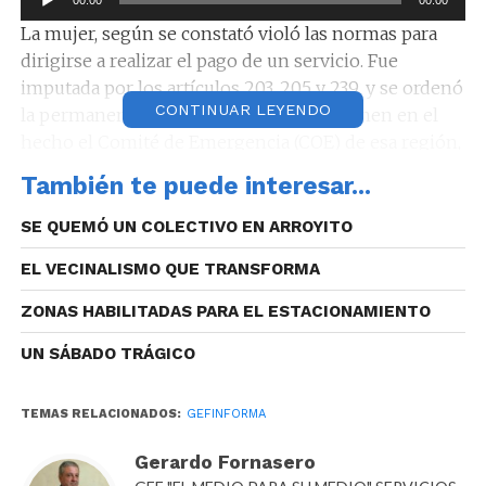
00:00
00:00
de
La mujer, según se constató violó las normas para
audio
dirigirse a realizar el pago de un servicio. Fue
imputada por los artículos 203, 205 y 239, y se ordenó
CONTINUAR LEYENDO
la permanencia en su domicilio. Intervienen en el
hecho el Comité de Emergencia (COE) de esa región,
y epidemiología de la provincia a fin de determinar
También te puede interesar...
el alcance del desplazamiento de la mujer. La
persona que la atendió por el trámite realizado por la
SE QUEMÓ UN COLECTIVO EN ARROYITO
imputada quedó aislada y se verifica su estado de
EL VECINALISMO QUE TRANSFORMA
salud.
ZONAS HABILITADAS PARA EL ESTACIONAMIENTO
UN SÁBADO TRÁGICO
TEMAS RELACIONADOS:
GEFINFORMA
Gerardo Fornasero