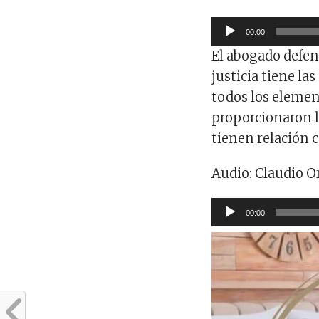
Reproductor
00:00
de
El abogado defen
audio
justicia tiene la
todos los elemen
proporcionaron l
tienen relación 
Audio: Claudio O
Reproductor
00:00
de
audio