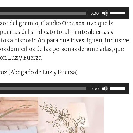
Utiliza
00:00
las
sor del gremio, Claudio Oroz sostuvo que la
teclas
s puertas del sindicato totalmente abiertas y
de
tos a disposición para que investiguen, inclusive
flecha
arriba/ab
os domicilios de las personas denunciadas, que
para
con Luz y Fuerza.
aumentar
o
roz (Abogado de Luz y Fuerza).
disminuir
el
Utiliza
00:00
volumen.
las
teclas
de
flecha
arriba/ab
para