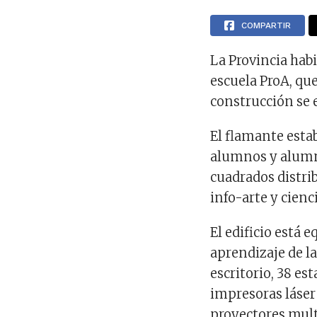
COMPARTIR
La Provincia habil
escuela ProA, que
construcción se 
El flamante esta
alumnos y alumna
cuadrados distrib
info-arte y cienc
El edificio está 
aprendizaje de l
escritorio, 38 es
impresoras láser
proyectores mult