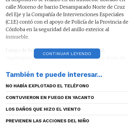
calle Moreno de barrio Desamparado Norte de Cruz
del Eje y la Compañía de Intervenciones Especiales
(C.I.E) contó con el apoyo de Policía de la Provincia de
Córdoba en la seguridad del anillo exterior al
inmueble.
Luego de la irrupción, dotaciones de la FPA
CONTINUAR LEYENDO
registraron el domicilio e incautaron varias dosis de
marihuana, 283 semillas de cannabis sativa y
elementos que estarían relacionados al
También te puede interesar...
fraccionamiento y venta de sustancias ilícitas.
NO HABÍA EXPLOTADO EL TELÉFONO
CONTUVIERON EN FUEGO EN YACANTO
Los investigados, además de administrar un punto
LOS DAÑOS QUE HIZO EL VIENTO
de expendio, utilizaban la modalidad de “delivery”
PREVIENEN LAS ACCIONES DEL NIÑO
para la venta de las drogas. Vale destacar que ambos
aprehendidos son hermanos.