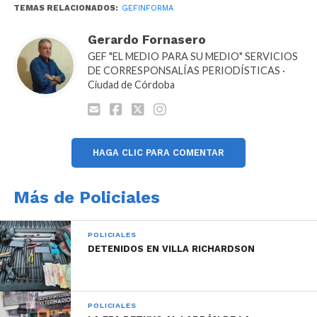
TEMAS RELACIONADOS:
GEFINFORMA
Gerardo Fornasero
GEF "EL MEDIO PARA SU MEDIO" SERVICIOS
DE CORRESPONSALÍAS PERIODÍSTICAS ·
El operativo estuvo supervisado por la Fiscalía de
Ciudad de Córdoba
Instrucción Móvil y Lucha Contra El Narcotráfico de
Cosquín quien dispuso el traslado de los detenidos y
la remisión de lo secuestrado a sede judicial por
presunta infracción a la Ley Nacional De
HAGA CLIC PARA COMENTAR
Estupefacientes 23.737.
Más de Policiales
POLICIALES
DETENIDOS EN VILLA RICHARDSON
POLICIALES