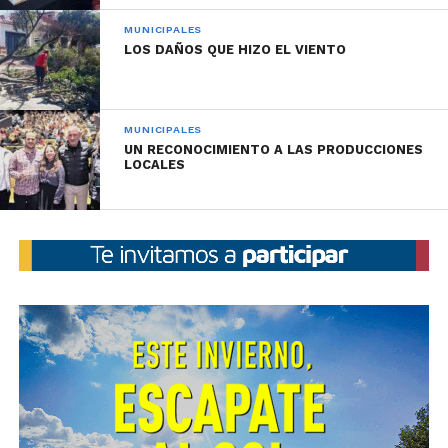
se podrá vivir durante el mes de julio.
MUNICIPALES
Vacaciones de invierno: ¿qué podemos hacer en
LOS DAÑOS QUE HIZO EL VIENTO
Córdoba?
Entre los hitos más destacados de la amplia agenda
MUNICIPALES
se ubica el “Mercado Cordobés”. Uno de los lugares
UN RECONOCIMIENTO A LAS PRODUCCIONES
más emblemáticos de la capital provincial se suma
LOCALES
para celebrar el nuevo aniversario de la fundación de
Córdoba, con una propuesta que incluirá ferias de
economía social, shows musicales, gastronomía en
vivo y mucho más, el 7 de julio en la Supermanzana
Mercado Norte.
Los cientos de espacios públicos recuperados por el
municipio reciben gran caudal de visitantes cada día
y estas vacaciones de invierno no será la excepción.