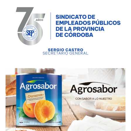
trabajo en conjunto con el sector privado, se
realizará el programa vacaciones de película,
destinado a las personas que presenten un dni con
domicilio en ciudades distintas que las de Córdoba.
El mismo se desarrollará en las cinco sedes de los
cines Dinosaurio Mall.
A todo lo anterior se le suma la amplia agenda de
espectáculos para toda la familia, como la despedida
de “Casados con Hijos” en Plaza de la Música o el
concierto del uruguayo Jaime Ross, el celebrado
standapero Luciano Mellera con varias funciones en
el Cañada Comedy y una amplia agenda de
espectáculos infantiles que se desarrollarán en las
principales salas de la ciudad, entre los que se
destaca la 13° Feria Infantil del Libro.