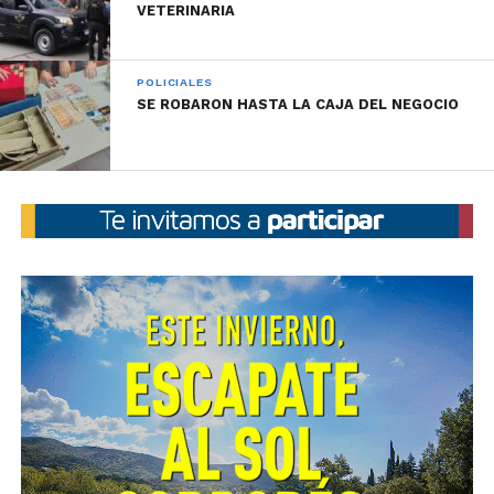
perdieron la vida.
VETERINARIA
POLICIALES
SE ROBARON HASTA LA CAJA DEL NEGOCIO
Al parecer, durante la madrugada se produjo una riña
con armas blancas entre dos hombres de 50 y 52
años, ambos hermanos.
En el lugar, además, trabajó Policía Judicial, personal
de Guardia de Infantería y personal de la Dptal. Santa
María.
Las tareas de investigación para esclarecer las
circunstancias del hecho están a cargo de la Fiscalía
de Instrucción de Alta Gracia, turno 2, a cargo de la
Fiscal Peralta Otonello.