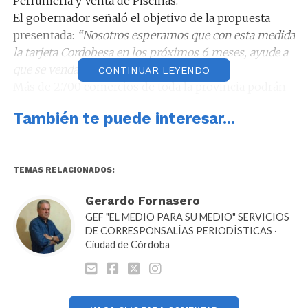
Perfumería y Venta de Piscinas.
El gobernador señaló el objetivo de la propuesta
presentada:
“Nosotros esperamos que con esta medida
la tarjeta Cordobesa en los próximos 6 meses, ayude a
que se vendan 15.000 millones de pesos”
.
CONTINUAR LEYENDO
Más de 2.700 comercios de toda la provincia podrán
ofrecer estos planes de pago, tanto en formato
También te puede interesar...
presencial, como en ventas digitales (E-Commerce).
TEMAS RELACIONADOS:
Gerardo Fornasero
GEF "EL MEDIO PARA SU MEDIO" SERVICIOS
DE CORRESPONSALÍAS PERIODÍSTICAS ·
Ciudad de Córdoba