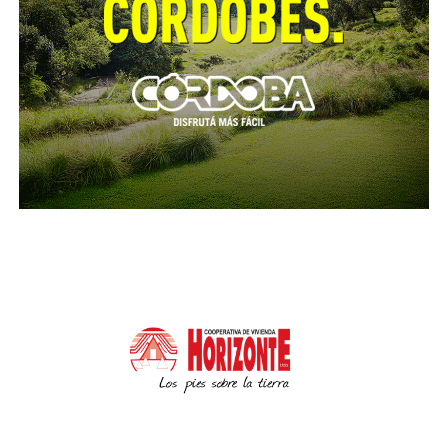
comercios de los rubros alcanzados por el programa
que operen a través de Bancor.
Nuevos clientes:
Aquellos comercios que no son
clientes Bancor podrán realizar la adhesión a través
de la sucursal que elijan o el oficial de
negocios.
Estos son los requisitos vigentes:
Pertenecer exclusivamente a los rubros
adheridos.
Abrir cuenta en Bancor.
Procesar a través de FirstData las ventas
con tarjetas Cordobesa MasterCard y
Cordobesa Visa.