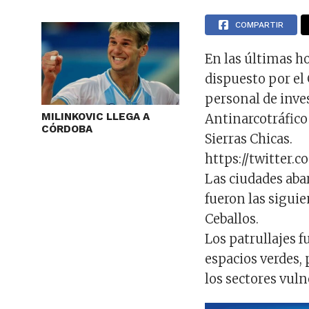
COMPARTIR
En las últimas ho
dispuesto por el 
personal de inves
MILINKOVIC LLEGA A
Antinarcotráfico
CÓRDOBA
Sierras Chicas.
https://twitter.
Las ciudades aba
fueron las siguie
Ceballos.
Los patrullajes f
espacios verdes,
los sectores vul