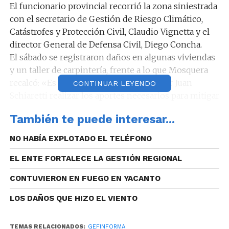
El funcionario provincial recorrió la zona siniestrada
con el secretario de Gestión de Riesgo Climático,
Catástrofes y Protección Civil, Claudio Vignetta y el
director General de Defensa Civil, Diego Concha.
El sábado se registraron daños en algunas viviendas
y un taller de carpintería, frente a lo que Mosquera
recalcó: «Es una decisión del gobernador Juan
CONTINUAR LEYENDO
Schiaretti realizar los aportes necesarios para mitigar
los daños materiales de este incendio».
También te puede interesar...
El sábado fue un día muy complicado en el poblado a
donde el fuego avanzó con mucha intensidad
NO HABÍA EXPLOTADO EL TELÉFONO
alcanzando toda la zona urbana, por lo cual hubo que
EL ENTE FORTALECE LA GESTIÓN REGIONAL
evacuar algunos vecinos que aún no han retornado a
sus hogares. Mientras tanto se continúa con las
CONTUVIERON EN FUEGO EN YACANTO
evaluaciones de las posibles pérdidas.
En la zona permanece un perímetro inestable con
LOS DAÑOS QUE HIZO EL VIENTO
muchos puntos calientes, en donde se distribuyen
180 bomberos voluntarios y 20 brigadistas de El
TEMAS RELACIONADOS:
GEFINFORMA