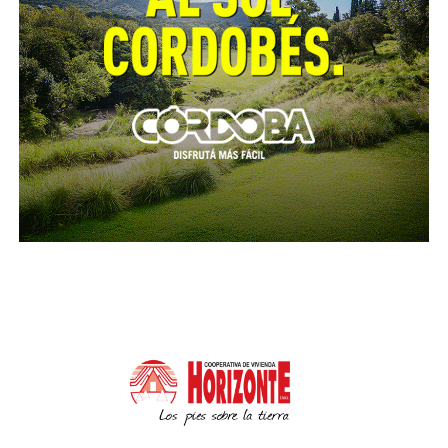
de las cámaras operadas desde el Centro de
Monitoreo Urbano.
Causas simples y complejas
La competencia ambiental resulta novedosa en la
ciudad y en Argentina, una materia que requiere
capacitación permanente y el trabajo
interdisciplinario con otros profesionales.
Desde la creación del juzgado el pasado 10 de abril,
mediante una resolución de Juan Manuel Aráoz,
máxima autoridad de la Justicia de Faltas de la cuidad,
el juez Lascano comenzó el tratamiento progresivo
de causas de diversa complejidad.
Variando de acuerdo a la simplicidad o complejidad
de la infracción, el juez debe realizar el encuadre de