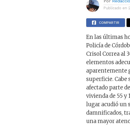
Por
Redacci
Publicado en
COMPARTIR
En las últimas h
Policía de Córdo
Crisol Correa al 
elementos adecua
aparentemente g
superficie. Cabe 
afectado parte d
vivienda de 55 y 
lugar acudió un s
damnificados, tr
una mayor atenc