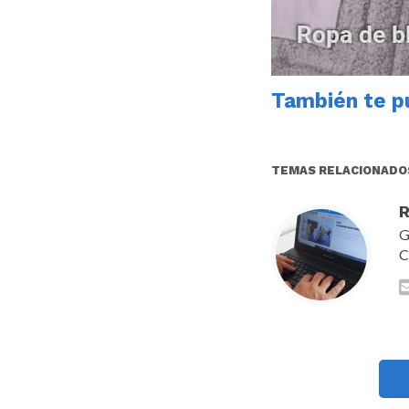
También te pu
TEMAS RELACIONADO
R
G
C