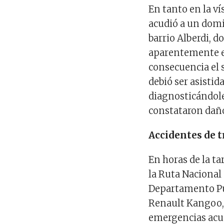
En tanto en la v
acudió a un domi
barrio Alberdi, 
aparentemente en
consecuencia el s
debió ser asistid
diagnosticándole
constataron daño
Accidentes de t
En horas de la ta
la Ruta Nacional 
Departamento Pun
Renault Kangoo, 
emergencias acud