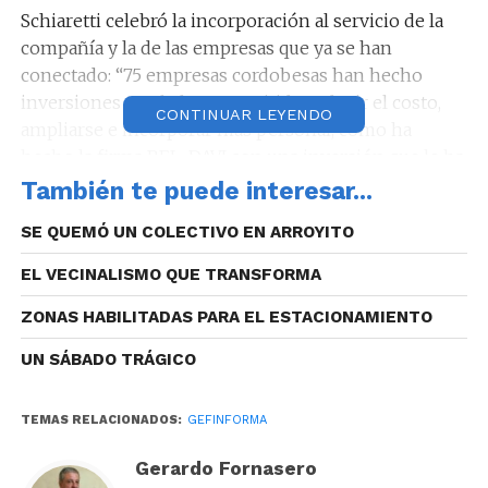
Schiaretti celebró la incorporación al servicio de la
compañía y la de las empresas que ya se han
conectado: “75 empresas cordobesas han hecho
inversiones que le han permitido reducir el costo,
CONTINUAR LEYENDO
ampliarse e incorporar más personal, como ha
hecho la firma BEL-DAVI con una inversión que le ha
permitido sumar 4 o 5 personas”.
También te puede interesar...
En el marco del Programa «Conectar Gas Industria»
SE QUEMÓ UN COLECTIVO EN ARROYITO
y gracias la inversión de $11.870.000 realizada, BEL-
EL VECINALISMO QUE TRANSFORMA
DAVI S.R.L ya cuenta con gas natural, lo que le
permite obtener un ahorro anual estimado de
ZONAS HABILITADAS PARA EL ESTACIONAMIENTO
$12.045.000.
UN SÁBADO TRÁGICO
TEMAS RELACIONADOS:
GEFINFORMA
El gobernador destacó a la empresa como un
Gerardo Fornasero