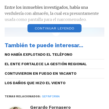
Entre los inmuebles investigados, había una
verdulería con almacén, la cual era presuntamente
usada como pantalla para el narcomenudeo.
CONTINUAR LEYENDO
En los lugares, además de la aprehensión, se
También te puede interesar...
secuestraron elementos probatorios, relacionados a
NO HABÍA EXPLOTADO EL TELÉFONO
la actividad ilegal.
EL ENTE FORTALECE LA GESTIÓN REGIONAL
CONTUVIERON EN FUEGO EN YACANTO
Por último, autoridades de la Fiscalía de Lucha contra
LOS DAÑOS QUE HIZO EL VIENTO
el Narcotráfico ordenaron el traslado del sujeto por
supuesta infracción a la Ley Nacional de
TEMAS RELACIONADOS:
GEFINFORMA
Estupefacientes.
Gerardo Fornasero