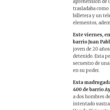
aprehensión de 
trasladaba como 
billetera y un tel
elementos, ademá
Este viernes, e
barrio Juan Pabl
joven de 20 años 
detenido. Esta pe
secuestro de una 
en su poder.
Esta madrugada 
400 de barrio A
a dos hombres d
intentado sustra