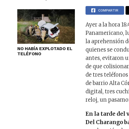
COMPARTIR
Ayer a la hora 18
Panamericano, lu
la aprehensión de
NO HABÍA EXPLOTADO EL
quienes se cond
TELÉFONO
antes, evitaron 
de que colisiona
de tres teléfonos
de barrio Alta Có
digital, tres cuc
reloj, un pasamo
En la tarde del 
Del Charango b