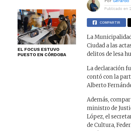
Por
Gerardo
Publicado en
COMPARTIR
La Municipalidad
Ciudad a las acta
EL FOCUS ESTUVO
delitos de lesa 
PUESTO EN CÓRDOBA
La declaración f
contó con la part
Alberto Fernánde
Además, comparti
ministro de Just
López, el secreta
de Cultura, Fede