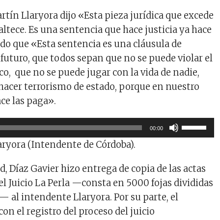
rtín Llaryora dijo «Esta pieza jurídica que excede
altece. Es una sentencia que hace justicia ya hace
do que «Esta sentencia es una cláusula de
 futuro, que todos sepan que no se puede violar el
o, que no se puede jugar con la vida de nadie,
hacer terrorismo de estado, porque en nuestro
ace las paga».
Utiliza
00:00
las
aryora (Intendente de Córdoba).
teclas
de
, Díaz Gavier hizo entrega de copia de las actas
flecha
el Juicio La Perla —consta en 5000 fojas divididas
arriba/ab
— al intendente Llaryora. Por su parte, el
para
aumentar
con el registro del proceso del juicio