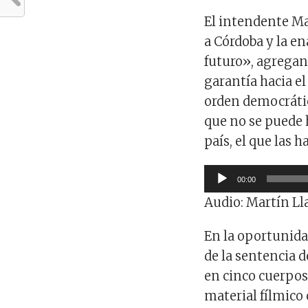
El intendente Ma
a Córdoba y la en
futuro», agregan
garantía hacia el
orden democrátic
que no se puede 
país, el que las h
Reproductor
00:00
de
Audio: Martín Ll
audio
En la oportunidad
de la sentencia d
en cinco cuerpos
material fílmico 