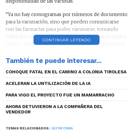
disponibilidad de las vacunas.
“Ya no hay cronogramas por números de documento
para la vacunación, sino que pueden comunicarse
con las farmacias para poder vacunarse, tomando
todos los recaudos”, le dijo a
GEF Informa
Georgina
CONTINUAR LEYENDO
Giraldi, vicepresidente del Colegio de Farmacéuticos
deCórdoba.
También te puede interesar...
COHOQUE FATAL EN EL CAMINO A COLONIA TIROLESA
Reproductor
ACELERAN LA UNTILIZACIÓN DE LA IA
00:00
00:00
de
Audio: Georgina Giraldi (Vicepresidente del Colegio
audio
PARA VIGO EL PROYECTO FUE UN MAMARRACHO
de Farmacéuticos de Córdoba).
AHORA DETUVIERON A LA COMPAÑERA DEL
VENDEDOR
TEMAS RELACIONADOS:
GEFINFORMA
“La cobertura de la vacuna antigripal permitirá a la