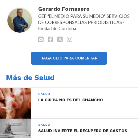
comunidad disminuir las complicaciones,
Gerardo Fornasero
hospitalizaciones, secuelas y muertes ocasionadas
GEF "EL MEDIO PARA SU MEDIO" SERVICIOS
DE CORRESPONSALÍAS PERIODÍSTICAS ·
por la infección por el virus influenza
Ciudad de Córdoba
(fundamentalmente en la población de riesgo), y
despejar una de las principales causas de infección
respiratoria!, explicaron desde el Colegio de
Farmacéuticos.
HAGA CLIC PARA COMENTAR
Más de Salud
SALUD
LA CULPA NO ES DEL CHANCHO
SALUD
SALUD INVIERTE EL RECUPERO DE GASTOS