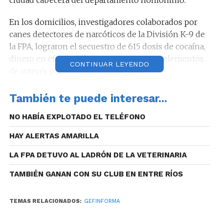
En los domicilios, investigadores colaborados por
canes detectores de narcóticos de la División K-9 de
la FPA, lograron el secuestro de 615 dosis de cocaína,
dinero en efectivo ($164.500) entre otros elementos
CONTINUAR LEYENDO
de interés para la causa investigada.
También te puede interesar...
NO HABÍA EXPLOTADO EL TELÉFONO
Cabe mencionar que, según investigaciones, los
detenidos serían dos mujeres ( 33 y 37 años) y dos
HAY ALERTAS AMARILLA
hombres ( 22, 32), quienes administrarían dos
puntos de venta los cuales se turnaban para
LA FPA DETUVO AL LADRÓN DE LA VETERINARIA
comercializar cocaína en el sector.
TAMBIÉN GANAN CON SU CLUB EN ENTRE RÍOS
TEMAS RELACIONADOS:
GEFINFORMA