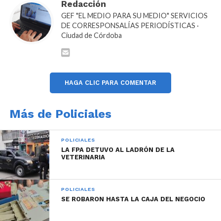
Autoridades de la Fiscalía de Lucha Contra el
Redacción
Narcotráfico de la ciudad de Río Cuarto, supervisaron
GEF "EL MEDIO PARA SU MEDIO" SERVICIOS
DE CORRESPONSALÍAS PERIODÍSTICAS ·
la totalidad del operativo y ordenaron el traslado de
Ciudad de Córdoba
los investigados y la remisión de lo incautado a sede
judicial.
HAGA CLIC PARA COMENTAR
Más de Policiales
POLICIALES
LA FPA DETUVO AL LADRÓN DE LA
VETERINARIA
POLICIALES
SE ROBARON HASTA LA CAJA DEL NEGOCIO