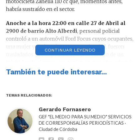
motocicleta Zanella 110 cc que, momentos antes,
habría sustraído en el sector.
Anoche a la hora 22:00 en calle 27 de Abril al
2900 de barrio Alto Alberdi
, personal policial
controló a un automóvil Ford Focus cuyos ocupantes,
una mujer y un hombre mayores de edad, fueron
CONTINUAR LEYENDO
trasladados a sede policial con el secuestro de un
inhibidor de alarmas que tenían en su poder, además
del vehículo mencionado.
También te puede interesar...
TEMAS RELACIONADOS:
Ayer a la hora 21:00 en calles Ituzaingó y San
Lorenzo de barrio Nueva Córdoba
, personal
Gerardo Fornasero
policial efectuó un control preventivo a un
GEF "EL MEDIO PARA SU MEDIO" SERVICIOS
DE CORRESPONSALÍAS PERIODÍSTICAS ·
automóvil Fiat Siena cuyo conductor, de 41 años, fue
Ciudad de Córdoba
aprehendido con el secuestro de un blíster con 50
pastillas de LSD, además de una suma de dinero.