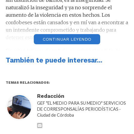
naturalizó la inseguridad y ya no sorprende el
aumento de la violencia en estos hechos. Los
cordobeses están cansados y en mí van a encontrar a
un intendente comprometido y trabajando para
detener este flagelo”, enfatizó de Loredo.
CONTINUAR LEYENDO
En estos talleres de trabajo, se refirió al pedido de
traspaso a la órbita municipal de la policía provincial
También te puede interesar...
y su presupuesto. “Es una propuesta seria, está
pensada, es legalmente posible, tiene resultados
efectivos con datos concretos”, indicó.
TEMAS RELACIONADOS:
“Nadie conoce mejor que un intendente su territorio
Redacción
y quiero tener las herramientas para que los vecinos
GEF "EL MEDIO PARA SU MEDIO" SERVICIOS
puedan vivir tranquilos. Gestionar las fuerzas de
DE CORRESPONSALÍAS PERIODÍSTICAS ·
Ciudad de Córdoba
seguridad nos permitirá dar una respuesta ágil y
eficiente”, expresó.