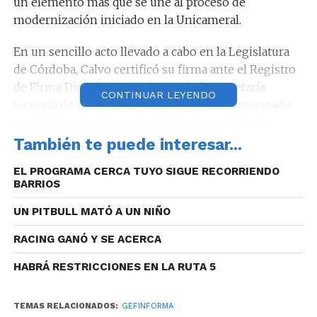
un elemento más que se une al proceso de
modernización iniciado en la Unicameral.
En un sencillo acto llevado a cabo en la Legislatura
de Córdoba, Calvo certificó su firma ante el Registro
de Firma Digital -dependiente de la Secretaría
CONTINUAR LEYENDO
General de la Gobernación- organismo autorizado
para el otorgamiento de certificados a todos los
funcionarios públicos del Gobierno de la Provincia
También te puede interesar...
de Córdoba.
EL PROGRAMA CERCA TUYO SIGUE RECORRIENDO
BARRIOS
En un primer término, además del vicegobernador,
también accedieron a la firma digital los titulares de
UN PITBULL MATÓ A UN NIÑO
las cuatro secretarías –Legislativa, Comisiones,
RACING GANÓ Y SE ACERCA
Administrativa y Técnica Parlamentaria- el
prosecretario administrativo y las direcciones de
HABRÁ RESTRICCIONES EN LA RUTA 5
Legales, Administración, Personal, Compras y
Contrataciones
TEMAS RELACIONADOS:
GEFINFORMA