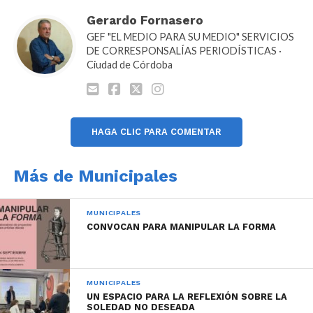
Gerardo Fornasero
GEF "EL MEDIO PARA SU MEDIO" SERVICIOS
DE CORRESPONSALÍAS PERIODÍSTICAS ·
Ciudad de Córdoba
A partir de ahora y con la incorporación de la firma
digital autoridades y funcionarios pondrán su firma
en todos aquellos documentos vinculados con la
HAGA CLIC PARA COMENTAR
tarea administrativa, legislativa e institucional.
Más de Municipales
QUÉ ES LA FIRMA DIGITAL
Es una herramienta tecnológica que permite
MUNICIPALES
asegurar el origen de un documento o mensaje y
CONVOCAN PARA MANIPULAR LA FORMA
verificar que su contenido no haya sido alterado,
garantizando así su integridad y autoría. A su vez,
cumple con las cuatro propiedades de la firma
MUNICIPALES
holográfica: autenticidad, integridad, exclusividad y
UN ESPACIO PARA LA REFLEXIÓN SOBRE LA
SOLEDAD NO DESEADA