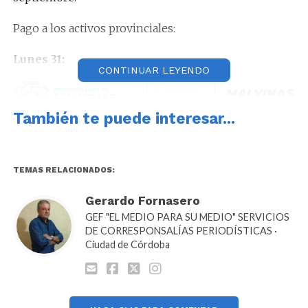
Pago a los activos provinciales:
Lunes 31:
CONTINUAR LEYENDO
También te puede interesar...
Policía Provincia de Córdoba; Fuerza Policial
Antinarcotráfico; Servicio Penitenciario
TEMAS RELACIONADOS:
Martes 1 de septiembre:
Gerardo Fornasero
Ministerio de Salud; APROSS: Adm. Prov. del Seg. de
GEF "EL MEDIO PARA SU MEDIO" SERVICIOS
DE CORRESPONSALÍAS PERIODÍSTICAS ·
Salud
Ciudad de Córdoba
Miércoles 2 de septiembre:
Ministerio de Educación: Área Central, Nivel Inicial y