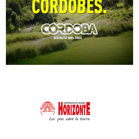
Adolescentes; Autoridades Tribunal de Cuentas;
Magistrados y Funcionarios Judiciales; Autoridades
Universidad Provincial; Pagos a los pasivos
provinciales
Martes 1 de septiembre:
Haberes hasta $30.000
Miércoles 2 de septiembre:
Haberes entre $30.000 y $60.000
Lunes 7 de septiembre:
Haberes mayores a $60.000