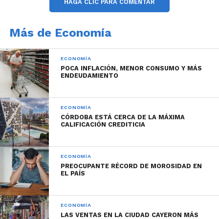
HAGA CLIC PARA COMENTAR
Nivel Primario
Jueves 3 de septiembre:
Más de Economía
Mininsterio de Educación: Nivel Secundario y Resto
de Niveles; Personal Docente Univ. Provincial de
ECONOMÍA
POCA INFLACIÓN, MENOR CONSUMO Y MÁS
Córdoba.
ENDEUDAMIENTO
Viernes 4 de septiembre:
ECONOMÍA
Ministerio de Educación: DIPE; Escalafón General
CÓRDOBA ESTÁ CERCA DE LA MÁXIMA
CALIFICACIÓN CREDITICIA
Tramo Ejecución; Contratados Servicio/Nivel;
Contratados Tribunal de Cuentas; Escalafón Salud
(no pertenecientes al Min. De Salud); Escalafón
ECONOMÍA
Docente (no pertenecientes al Min. Educación).
PREOCUPANTE RÉCORD DE MOROSIDAD EN
EL PAÍS
ECONOMÍA
Lunes 7 de septiembre:
LAS VENTAS EN LA CIUDAD CAYERON MÁS