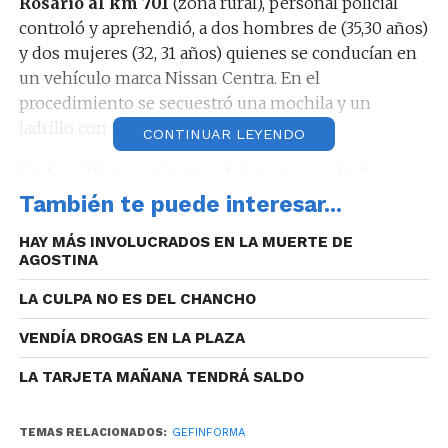
Rosario al km 701
(zona rural), personal policial
controló y aprehendió, a dos hombres de (35,30 años)
y dos mujeres (32, 31 años) quienes se conducían en
un vehículo marca Nissan Centra. En el
procedimiento se secuestró una mochila y un
ladrillo con picadura de marihuana.
CONTINUAR LEYENDO
En los últimos minutos del viernes, a la hora
23:49 en calle Juan Posse 1700 de barrio Villa
También te puede interesar...
Cabrera
, personal policial logró la aprehensión de
HAY MÁS INVOLUCRADOS EN LA MUERTE DE
un hombre de 27 años quien momentos antes,
AGOSTINA
habría intentado sustraer la rueda de un vehículo
estacionado en la vía pública. En el procedimiento se
LA CULPA NO ES DEL CHANCHO
secuestró una llave cruz.
VENDÍA DROGAS EN LA PLAZA
LA TARJETA MAÑANA TENDRÁ SALDO
Esta madrugada, a la hora 3:30 en calle Méjico al
TEMAS RELACIONADOS:
GEFINFORMA
500 de barrio Patria
, personal policial controlo y