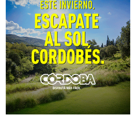
COE Regional, Carlos Pepe; la vicedirectora del
Hospital Regional, Valeria Alaníz; los Diputados
Nacionales, Carlos Gutiérrez y Claudia Márquez; la
Directora General de la Delegación del Gobierno de
la Provincia de Córdoba en Río Cuarto, Samantha
David, legisladores provinciales y demás
funcionarios provinciales y municipales.