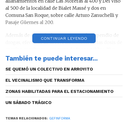
allanamientos en calle Las Moreras al 400 y Del Viso
al 500 de la localidad de Bialet Massé y dos en
Comuna San Roque, sobre calle Arturo Zanuchelli y
Pasaje Güemes al 200.
Además de desarticular tres puntos de expendio de
CONTINUAR LEYENDO
drogas, efectivos de la FPA, incautaron varias dosis de
cocaína, marihuana, un arma de fuego calibre 38 y
dinero en efectivo ($37.000) entre otros elementos
También te puede interesar...
relacionados al fraccionamiento y comercialización
SE QUEMÓ UN COLECTIVO EN ARROYITO
de sustancias ilícitas.
EL VECINALISMO QUE TRANSFORMA
ZONAS HABILITADAS PARA EL ESTACIONAMIENTO
Cabe destacar que, según investigaciones, los
UN SÁBADO TRÁGICO
detenidos (35, 34, 32 y 23 años) formarían parte de
una banda dedicada a la venta de estupefacientes en
TEMAS RELACIONADOS:
GEFINFORMA
las localidades de Bialet Massé y San Roque. A su vez,
para realizar las “transas” utilizaban la modalidad de