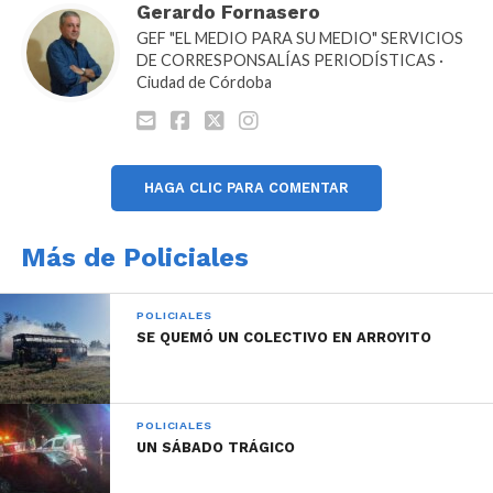
Gerardo Fornasero
“delivery”.
GEF "EL MEDIO PARA SU MEDIO" SERVICIOS
DE CORRESPONSALÍAS PERIODÍSTICAS ·
Ciudad de Córdoba
La totalidad del dispositivo estuvo supervisada por la
Fiscalía Móvil de Lucha Contra el Narcotráfico de
HAGA CLIC PARA COMENTAR
Carlos Paz quien dispuso el traslado de los
investigados a sede judicial por supuesta infracción a
Más de Policiales
la Ley Nacional de Estupefacientes 23.737.
POLICIALES
SE QUEMÓ UN COLECTIVO EN ARROYITO
POLICIALES
UN SÁBADO TRÁGICO