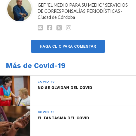
de seguir coordinando acciones y hacer cumplir las
GEF "EL MEDIO PARA SU MEDIO" SERVICIOS
disposiciones del COE a lo largo del territorio.
DE CORRESPONSALÍAS PERIODÍSTICAS ·
El dato surgido de la presentación es la creación de
Ciudad de Córdoba
estos corredores que tendrán sus sedes en Inriville;
Villa Caeiro; Vicuña Maquena; Río Segundo; Marull;
Oncativo; Villa María-Bell Ville; Marcos Juárez y Alta
Gracia. En todos los casos involucran a las ciudades y
HAGA CLIC PARA COMENTAR
pueblos aledaños.
Calvo hizo hincapié en las acciones que la Provincia
Más de Covid-19
está llevando a cabo, tales como la ampliación del
fondo para enfrentar la pandemia anunciada por el
COVID-19
gobernador Juan Schiaretti, que eleva de 3.500 a 5 mil
NO SE OLVIDAN DEL COVID
millones de pesos los montos disponibles a tal fin y
la adquisición de 72 nuevos respiradores para casi
triplicar la cantidad de camas con este tipo de
COVID-19
insumos que la Provincia contaba antes del
EL FANTASMA DEL COVID
coronavirus.