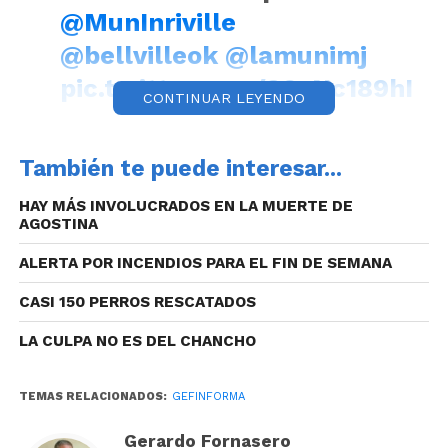
@MunInriville
@bellvilleok
@lamunimj
pic.twitter.com/36eNc189hI
CONTINUAR LEYENDO
— Gerardo Fornasero
También te puede interesar...
(@gfornasero)
August 7,
HAY MÁS INVOLUCRADOS EN LA MUERTE DE
2020
AGOSTINA
ALERTA POR INCENDIOS PARA EL FIN DE SEMANA
En una nueva reunión virtual de la Mesa Provincia-
CASI 150 PERROS RESCATADOS
Municipios, el vicegobernador Manuel Calvo,
LA CULPA NO ES DEL CHANCHO
acompañado por los ministros de Gobierno y de
Salud, presentó en las últimas horas la situación
TEMAS RELACIONADOS:
GEFINFORMA
epidemiológica de Córdoba ante intendentes y jefes
comunales de toda la geografía provincial, con el fin
Gerardo Fornasero