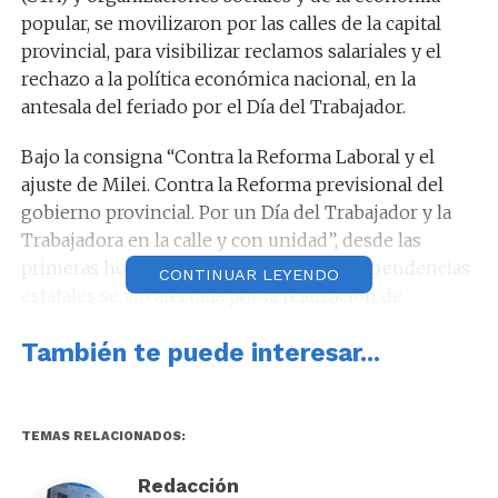
popular, se movilizaron por las calles de la capital
provincial, para visibilizar reclamos salariales y el
rechazo a la política económica nacional, en la
antesala del feriado por el Día del Trabajador.
Bajo la consigna “Contra la Reforma Laboral y el
ajuste de Milei. Contra la Reforma previsional del
gobierno provincial. Por un Día del Trabajador y la
Trabajadora en la calle y con unidad”, desde las
primeras horas hoy, la atención en las dependencias
CONTINUAR LEYENDO
estatales se vio afectada por la realización de
asambleas informativas, especialmente en el Palacio
También te puede interesar...
6 de Julio y en los Centros de Participación Comunal
(CPC).
Por su parte, los empleados de la administración
TEMAS RELACIONADOS:
pública provincial también adhirieron a la medida, lo
que resintió la atención en oficinas de Rentas,
Redacción