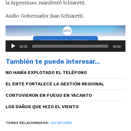
la Argentina», manifestó Schiaretti.
Audio: Gobernador Juan Schiaretti.
CONTINUAR LEYENDO
Reproductor
00:00
00:00
de
Las educadoras reconocidas trabajan en escuelas de
audio
También te puede interesar...
la ciudad de Córdoba y el interior provincial. Se trata
de Nancy Liliana Sayago (nivel inicial), Andrea Bono
NO HABÍA EXPLOTADO EL TELÉFONO
(nivel primario), Marisel Laura Cosci (nivel medio) y
EL ENTE FORTALECE LA GESTIÓN REGIONAL
María Sol Altamira (nivel superior).
CONTUVIERON EN FUEGO EN YACANTO
LOS DAÑOS QUE HIZO EL VIENTO
TEMAS RELACIONADOS:
GEFINFORMA