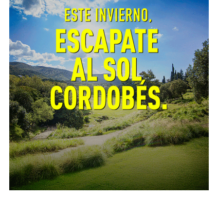
turismo, y destacó las nuevas autovías Calamuchita y
Punilla.
El encuentro contó con la participación del
presidente de dicho clúster, el productor José
Palazzo; el rector de la UNC, John Boretto; los
presidentes de las Agencias Córdoba Cultura y
Córdoba Turismo, Raúl Sansica y Darío Capitani;
legisladores, intendentes, entre otros.
Palazzo instó a «generar una ley pionera de la
República Argentina entre públicos y privados que
permita poner las reglas a nuestra actividad. Y que la
gente sepa que somos una de las industrias más
grandes que tiene Córdoba».