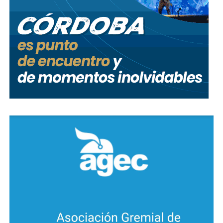
Surge de la articulación entre Agencia Córdoba
Turismo, Córdoba Welcome Clúster de Eventos e
Instituto de Economía Política, Insight 21,
Universidad Siglo 21, que desarrolló una
metodología basada en la medición precisa de cada
gasto efectuado por asistentes, la modelización
matemática del gasto total en cada ámbito
geográfico, la modelización del impacto fiscal de
cada gasto, y los algoritmos para administrar la
complejidad.