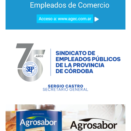
El informe señala, que la provincia de Córdoba está
marcando agenda en Iberoamérica en cuestiones
vinculadas a lo que se conoce como ‘turismo de
reuniones’ a través de, al menos, tres desarrollos en
marcha.
En este sentido, enumera la dinámica articulación
público-privada-académica, la ampliación del sector,
incorporando a los espectáculos culturales y
deportivos y el desarrollo de una metodología
original para estimar impactos económicos y fiscales
de eventos, una innovación reconocida
internacionalmente.
Los algoritmos desarrollados permiten distintas
formas de descomponer el gasto total efectuado por
los asistentes a cada evento.