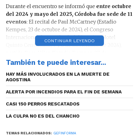
Durante el encuentro se informó que
entre octubre
del 2024 y mayo del 2025, Córdoba fue sede de 11
eventos
: El recital de Paul McCartney (Estadio
Kempes, 23 de octubre de 2024), el Congreso
Internacional de Oncología del interior (Hotel
CONTINUAR LEYENDO
Quinto Centenario, 7 y 8 de noviembre de 2024),
partido Boca-Vélez (Estadio Kempes, 27 de
noviembre de 2024), recital de María Becerra
También te puede interesar...
(Estadio Kempes, 7 de diciembre de 2024), partido
HAY MÁS INVOLUCRADOS EN LA MUERTE DE
Gimnasia de Mendoza y San Martín de San Juan
AGOSTINA
(Estadio de Belgrano, 8 de diciembre de 2024),
Festival Bum Bum 2025 (Estadio Kempes, 11 de enero
ALERTA POR INCENDIOS PARA EL FIN DE SEMANA
de 2025), Festival de Jesús María (Anfiteatro José
CASI 150 PERROS RESCATADOS
Hernández, 10 al 19 de enero de 2025), Festival
Nacional de Folklore Cosquín (Plaza Próspero
LA CULPA NO ES DEL CHANCHO
Molina, 25 de enero al 2 de febrero de 2025), Cosquín
Rock (Aeródromo de Santa María de Punilla, 15 y 16
TEMAS RELACIONADOS:
GEFINFORMA
de febrero de 2025), primera ronda de Mundial de