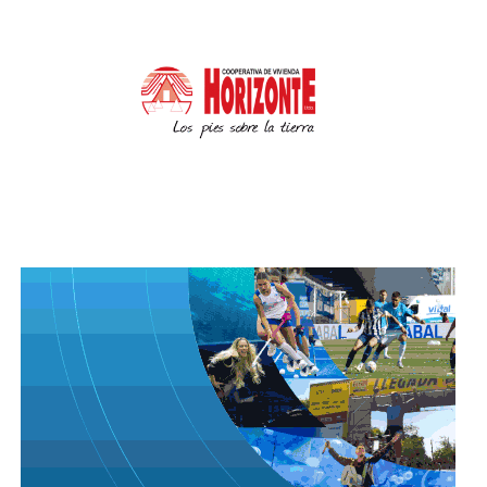
Por su parte, Raúl Sansica, ponderó la importancia de
“este clúster, que tenga un objetivo de llegar a una
ley modelo a nivel nacional. Porque más allá del
impacto que se viene diagnosticando, la cantidad de
eventos que tenemos que superan casi los 500 en
toda la provincia, eso nos derrama prácticamente
más de 40.000 artistas que trabajan durante todo el
año, más todo el sector técnico”.
Mientras que Darío Capitani valoró que “tenemos la
fortaleza y la decisión de seguir apostando a este
tipo de encuentros, a este tipo de mesas, que sin
duda fortalecen la economía de Córdoba.”
Sobre el informe