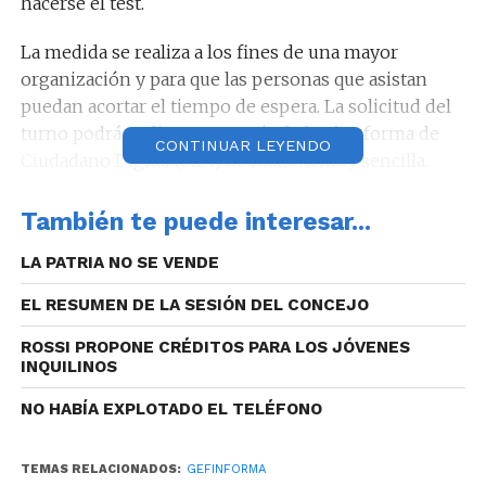
hacerse el test.
La medida se realiza a los fines de una mayor
organización y para que las personas que asistan
puedan acortar el tiempo de espera. La solicitud del
turno podrá realizarse a través de la plataforma de
CONTINUAR LEYENDO
Ciudadano Digital (CIDI) de manera muy sencilla.
Aquellas personas que tengan un usuario en dicha
También te puede interesar...
plataforma, deberán dirigirse al Turnero Provincial.
Una vez allí, seleccionar “Reservar Turno Online” y
LA PATRIA NO SE VENDE
en el buscador poner la palabra “Testeo”. Elegir el
EL RESUMEN DE LA SESIÓN DEL CONCEJO
centro de testeo de la Nueva Terminal y luego se
despliega un calendario con días y horarios.
ROSSI PROPONE CRÉDITOS PARA LOS JÓVENES
INQUILINOS
NO HABÍA EXPLOTADO EL TELÉFONO
Quienes no tenga Ciudadano Digital, recordamos que
TEMAS RELACIONADOS:
GEFINFORMA