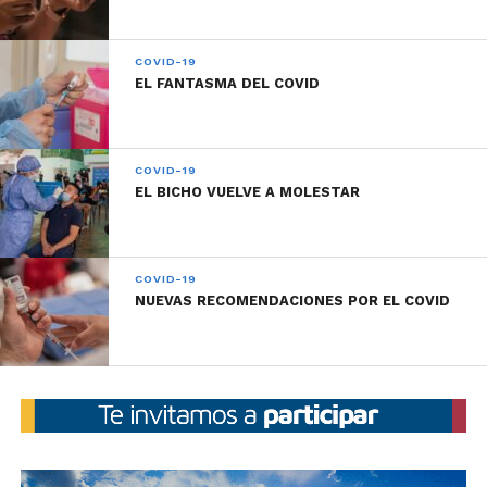
con el comprobante correspondiente, el que
deberán exhibir luego en el centro de testeo.
COVID-19
EL FANTASMA DEL COVID
A partir del día jueves, la atención será solamente
bajo la modalidad de turnos en el centro de testeos
de la Nueva Terminal.
COVID-19
EL BICHO VUELVE A MOLESTAR
COVID-19
NUEVAS RECOMENDACIONES POR EL COVID