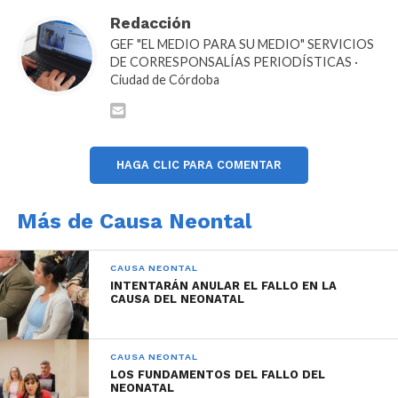
de la pena concreta de 4 años de prisión.
Redacción
GEF "EL MEDIO PARA SU MEDIO" SERVICIOS
DE CORRESPONSALÍAS PERIODÍSTICAS ·
Ciudad de Córdoba
El abogado querellante, junto a la defensora Ana
Pagliano -representante complementaria de todos
los bebés que fueron víctimas de
HAGA CLIC PARA COMENTAR
descompensaciones y muertes- consideraron que
los crímenes debían ser encuadrados en
Más de Causa Neontal
un
contexto de violencia institucional y
violencia obstétrica.
CAUSA NEONTAL
INTENTARÁN ANULAR EL FALLO EN LA
CAUSA DEL NEONATAL
Además, solicitaron que los se sostenga la acusación
de «falsedad ideológica» que recae sobre algunos ex
CAUSA NEONTAL
LOS FUNDAMENTOS DEL FALLO DEL
jefes de área del nosocomio. La semana pasada, el
NEONATAL