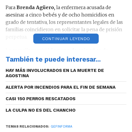
Para
Brenda Agüero,
la enfermera acusada de
asesinar a cinco bebés y de ocho homicidios en
grado de tentativa, los representantes legales de las
familias coincidieron en solicitar la pena de prisión
perpetua.
CONTINUAR LEYENDO
La querella requirió
la pena de seis años de
prisión efectiva para el ministro de Salud Diego
También te puede interesar...
Cardozo y la directora del Neonatal
HAY MÁS INVOLUCRADOS EN LA MUERTE DE
Liliana
Asís.
Para
Claudio Miguel Carvajal
, el
AGOSTINA
secretario del ministerio al momento de los hechos,
Nayi solicitó la misma pena.
ALERTA POR INCENDIOS PARA EL FIN DE SEMANA
CASI 150 PERROS RESCATADOS
En tanto, para
Alejandro Tomas Escudero
Salama,
el ex subdirector de Gestión
LA CULPA NO ES DEL CHANCHO
Administrativa, el abogado querellante pidió cinco
años. Sobre el ex jefe del Área Legales del Ministerio
TEMAS RELACIONADOS:
GEFINFORMA
de Salud Alejandro
Gabriel Gauto,
recayó el pedido