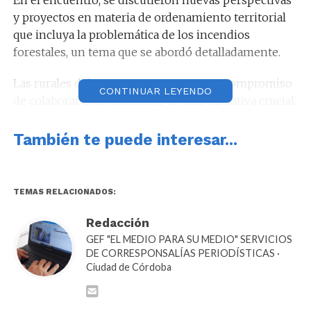
y proyectos en materia de ordenamiento territorial
que incluya la problemática de los incendios
forestales, un tema que se abordó detalladamente.
Las rurales del noroeste expresaron su compromiso
CONTINUAR LEYENDO
de colaborar estrechamente en esta iniciativa crucial.
En el encuentro, Prunotto destacó su compromiso
También te puede interesar...
de trabajar en conjunto con la Sociedad Rural y otros
sectores interesados para garantizar que las políticas
territoriales “reflejen las necesidades y aspiraciones
TEMAS RELACIONADOS:
de la comunidad, al mismo tiempo que se
implementan medidas para prevenir y combatir los
Redacción
incendios”.
GEF "EL MEDIO PARA SU MEDIO" SERVICIOS
DE CORRESPONSALÍAS PERIODÍSTICAS ·
Ciudad de Córdoba