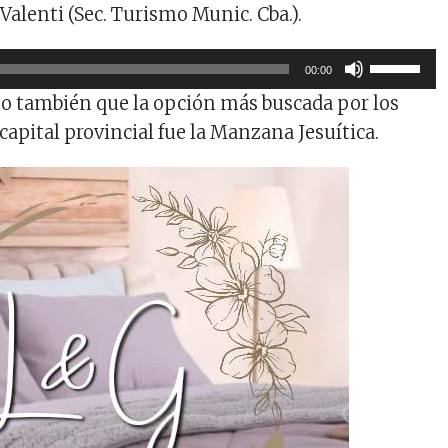
Valenti (Sec. Turismo Munic. Cba.).
Utiliza
00:00
las
ijo también que la opción más buscada por los
teclas
 capital provincial fue la Manzana Jesuítica.
de
flecha
arriba/ab
para
aumentar
o
disminuir
el
volumen.