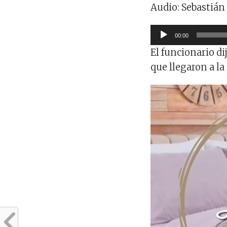
Audio: Sebastián 
Reproductor
00:00
de
El funcionario d
audio
que llegaron a la