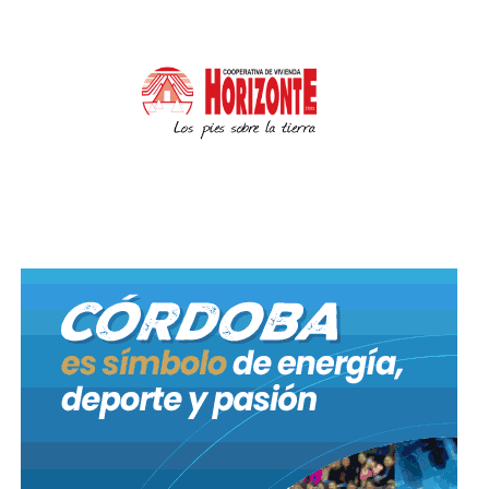
RED HOSPITALARIA
La Provincia continúa fortaleciendo la red
hospitalaria para dar respuesta a las personas que
contraen el virus y necesitan algún tipo de
internación.
El Hospital Campaña del Hospital Rawson realiza la
valoración clínica, triage y atiende a personas
mayores de 60 años o menores de esa edad con
comorbilidades. El mismo cuenta con 50 camas.
Por su parte se habilitó el Hospital Modular del San
Roque, que cuenta con 22 camas críticas con
respirador, 26 camas con oxígeno y 22 camas
comunes a las que se colocará oxígeno.
En relación a los equipos de salud, los referentes de
la cartera enfatizaron en que el compromiso y la