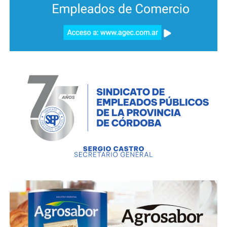
cambiar debido al aspecto dinámico del contexto
epidemiológico y a cada situación particular.
Las autoridades sanitarias ratificaron que es esencial
que las personas sigan las indicaciones del personal
de salud, de acuerdo a cada caso.
INDICADORES
Al momento de la presentación se registraban 43.184
casos confirmados de coronavirus en la provincia,
con un porcentaje del 44 por ciento de personas
recuperadas.
El tiempo de duplicación de casos es de 17,9 días.
Al momento, existen 156 localidades del interior sin
casos activos.
El Ro –el número o ritmo de reproducción promedio
de casos nuevos- registra una baja con 1,16 en el
interior; y 1,18 en Capital. Sin embargo, la secretaria
de Prevención y Promoción afirmó que “continúa
siendo muy alto el Ro como la cantidad de casos