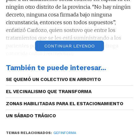
ningún otro distrito de la provincia. “No hay ningún
decreto, ninguna cosa firmada bajo ninguna
circunstancia, entonces son todos supuestos”,
enfatizó Cardozo, quien sostuvo que entre los
tratamientos que se les está suministrando a los
pacientes positivos, incluyen el uso de la droga
CONTINUAR LEYENDO
Reproductor
conocida como ivermectina.
de
00:00
00:00
También te puede interesar...
audio
Reproductor
00:00
00:00
SE QUEMÓ UN COLECTIVO EN ARROYITO
de
audio
EL VECINALISMO QUE TRANSFORMA
Audio: Diego Cardozo (Ministro de Salud de
Córdoba).
ZONAS HABILITADAS PARA EL ESTACIONAMIENTO
En esta oportunidad, ratificaron que a partir de la
UN SÁBADO TRÁGICO
acción sanitaria de restringir el horario de
circulación de 20 a 6, desde el 28 de septiembre, se
observó una tendencia descendente en la
TEMAS RELACIONADOS:
GEFINFORMA