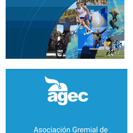
responsabilidad social es la manera de acompañar su
tarea.
“El recurso humano sanitario viene haciendo un
esfuerzo muy grande. Al cuidarse y no contagiarse, la
comunidad colabora con estos equipos”, manifestó
el ministro.
“Llevan más de siete meses bajo una estricta
demanda y presión –agregó- al atender a personas
con Covid-19, desde casos leves que van a la consulta
hasta críticos que los derivan de todos lados.
Algunos geriatrizados con comorbilidades difíciles
de manejar.”
ALTAS, CASO SOSPECHOSO Y CONTACTOS
ESTRECHOS
Vale recordar que en los últimos días se actualizaron
los criterios de alta, caso sospechoso y contactos
estrechos.
Se trata de indicaciones generales, que pueden