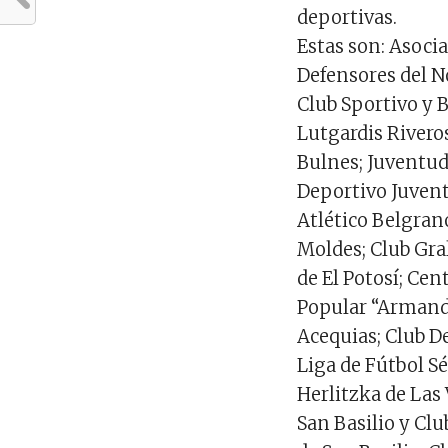
deportivas.
Estas son: Asocia
Defensores del No
Club Sportivo y 
Lutgardis Riveros
Bulnes; Juventud
Deportivo Juvent
Atlético Belgrano
Moldes; Club Gra
de El Potosí; Cen
Popular “Armando 
Acequias; Club D
Liga de Fútbol S
Herlitzka de Las
San Basilio y Clu