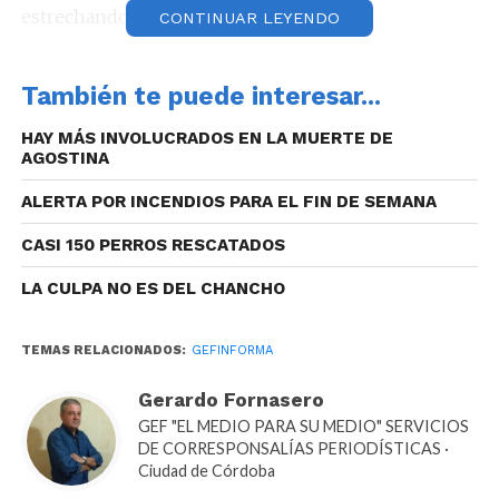
estrechando sus manos.
CONTINUAR LEYENDO
Por otro lado, en los últimos días, Beto Beltrán
También te puede interesar...
estuvo llevando las propuestas para la Córdoba de los
próximos años, a las ciudades de Villa María, Alta
HAY MÁS INVOLUCRADOS EN LA MUERTE DE
Gracia, Carlos Paz, Río Cuarto, Río Tercero, Oliva, en
AGOSTINA
donde además de reunirse con los candidatos
ALERTA POR INCENDIOS PARA EL FIN DE SEMANA
departamentales, mantuvo contacto con vecinos,
instituciones intermedias y medios de
CASI 150 PERROS RESCATADOS
comunicación.
LA CULPA NO ES DEL CHANCHO
TEMAS RELACIONADOS:
GEFINFORMA
Gerardo Fornasero
GEF "EL MEDIO PARA SU MEDIO" SERVICIOS
DE CORRESPONSALÍAS PERIODÍSTICAS ·
Ciudad de Córdoba