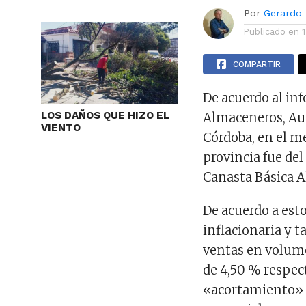
Por
Gerardo
Publicado en
COMPARTIR
De acuerdo al in
LOS DAÑOS QUE HIZO EL
Almaceneros, Aut
VIENTO
Córdoba, en el me
provincia fue de
Canasta Básica Al
De acuerdo a est
inflacionaria y 
ventas en volume
de 4,50 % respec
«acortamiento» d