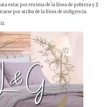
ara estar por encima de la línea de pobreza y $
de
icarse por arriba de la línea de indigencia.
flecha
arriba/ab
iz.
para
aumentar
o
disminuir
el
volumen.