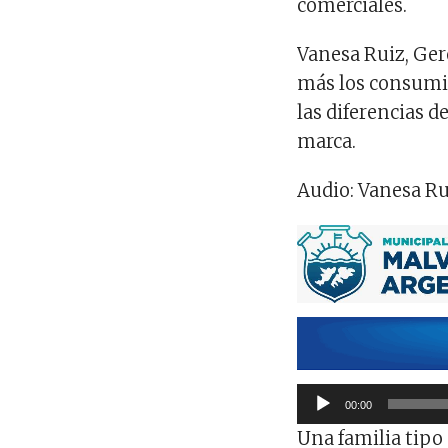
comerciales.
Vanesa Ruiz, Ger
más los consumid
las diferencias d
marca.
Audio: Vanesa Ru
Reproductor
00:00
de
Una familia tipo
audio